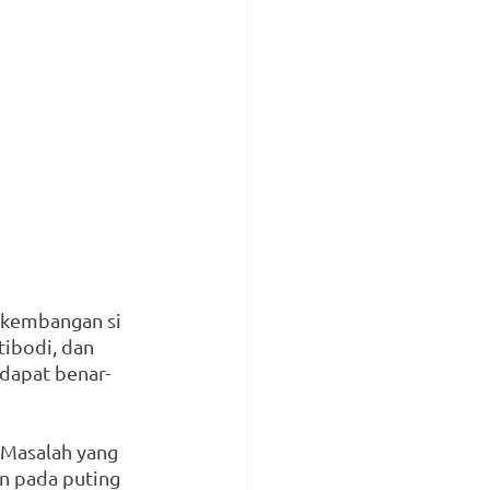
rkembangan si 
ntibodi, dan 
 dapat benar-
Masalah yang 
an pada puting 