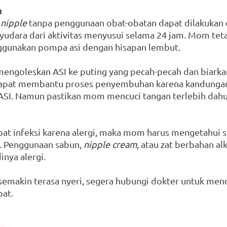
a
 nipple
 tanpa penggunaan obat-obatan dapat dilakukan
yudara dari aktivitas menyusui selama 24 jam. Mom tet
unakan pompa asi dengan hisapan lembut. 
 mengoleskan ASI ke puting yang pecah-pecah dan biarka
dapat membantu proses penyembuhan karena kandungan 
ASI. Namun pastikan mom mencuci tangan terlebih dahu
kibat infeksi karena alergi, maka mom harus mengetahui 
 Penggunaan sabun, 
nipple cream
, atau zat berbahan al
nya alergi.
 semakin terasa nyeri, segera hubungi dokter untuk men
at.