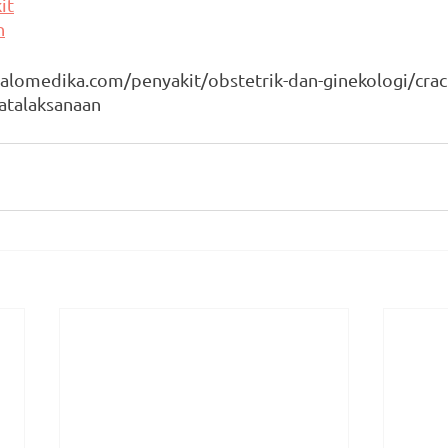
it
n
alomedika.com/penyakit/obstetrik-dan-ginekologi/crac
atalaksanaan