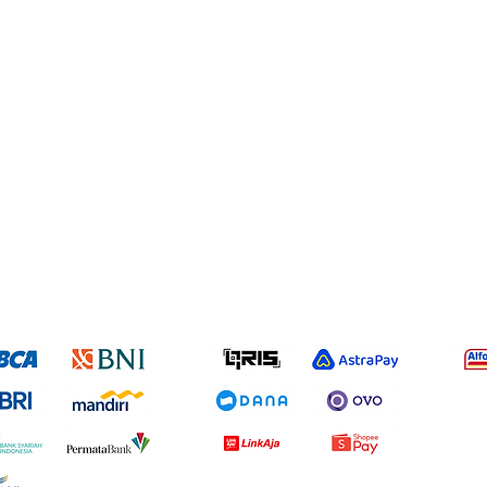
Our Product
Information
Services
Breast pump
Blog
Shipping p
Accessories
Contact Us
Refund & R
Shop
Terms & C
Privacy Po
fer Bank
E-Wallet
Outle