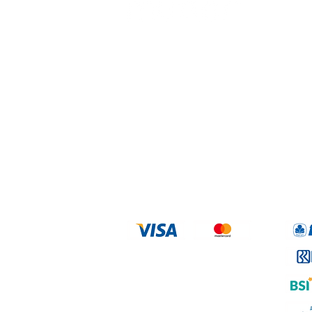
PT. Mutter Berhasil Beruntung ©
INDONESIA - 2025
Email :
info@mutterlife.com
We Accept
Credit Card
Trans