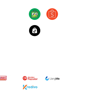
Also available in
olicy
eturn Policy
onditions
licy
t Ritel
Paylater