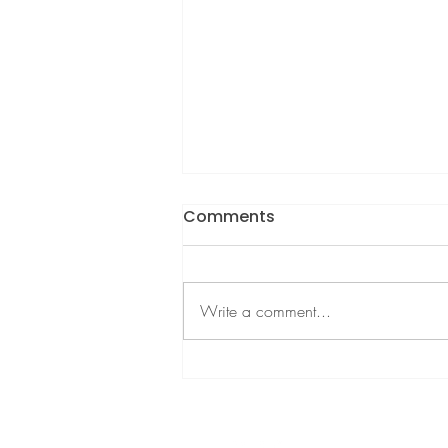
Comments
Write a comment...
Manfaat Pompa ASI untuk
Ayah dan Ibu (Yes, Dads
Can Help!)