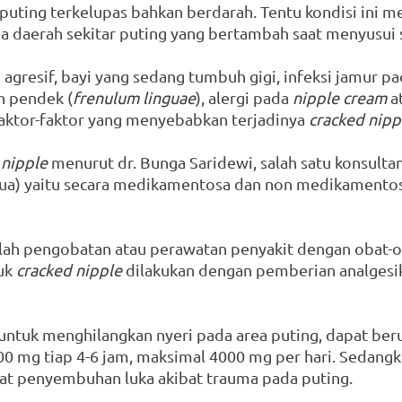
puting terkelupas bahkan berdarah. Tentu kondisi ini
 daerah sekitar puting yang bertambah saat menyusui si
 agresif, bayi yang sedang tumbuh gigi, infeksi jamur pa
ah pendek (
frenulum linguae
), alergi pada 
nipple cream
 a
aktor-faktor yang menyebabkan terjadinya 
cracked nipp
 nipple 
menurut dr. Bunga Saridewi, salah satu konsulta
dua) yaitu secara medikamentosa dan non medikamentos
ah pengobatan atau perawatan penyakit dengan obat-o
uk 
cracked nipple
 dilakukan dengan pemberian analgesik
untuk menghilangkan nyeri pada area puting, dapat beru
0 mg tiap 4-6 jam, maksimal 4000 mg per hari. Sedangka
penyembuhan luka akibat trauma pada puting. 