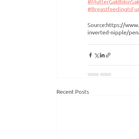
#MutterGakBikinSak
#BreastfeedingIsFu
Source:https://www.
inverted-nipple/pen
Recent Posts