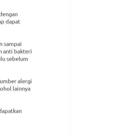
 dengan 
ap dapat 
n sampai 
anti bakteri 
lu sebelum 
sumber alergi 
kohol lainnya 
dapatkan 