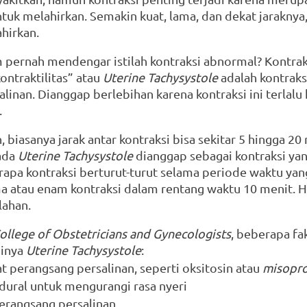
uk melahirkan. Semakin kuat, lama, dan dekat jaraknya, a
ahirkan.
ernah mendengar istilah kontraksi abnormal? Kontraks
ntraktilitas” atau 
Uterine Tachysystole
 adalah kontraks
alinan. Dianggap berlebihan karena kontraksi ini terlalu
.
 biasanya jarak antar kontraksi bisa sekitar 5 hingga 20
ada 
Uterine Tachysystole
 dianggap sebagai kontraksi yan
rapa kontraksi berturut-turut selama periode waktu yan
 atau enam kontraksi dalam rentang waktu 10 menit. Hal
ahan.
ollege of Obstetricians and Gynecologists
, beberapa fa
inya 
Uterine Tachysystole
:
 perangsang persalinan, seperti oksitosin atau 
misopro
ural untuk mengurangi rasa nyeri
erangsang persalinan