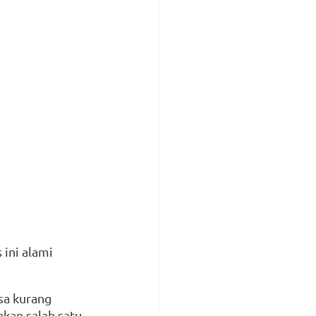
ini alami 
a kurang 
kan salah satu 