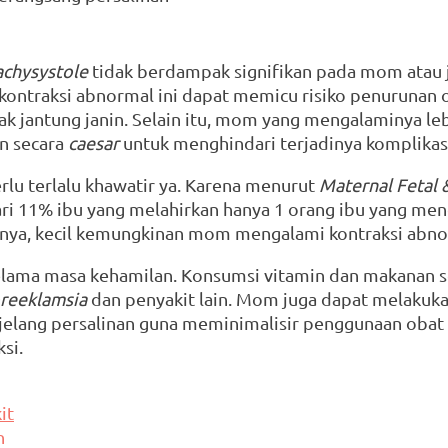
achysystole
 tidak berdampak signifikan pada mom atau 
kontraksi abnormal ini dapat memicu risiko penurunan o
ak jantung janin. Selain itu, mom yang mengalaminya le
n secara 
caesar
 untuk menghindari terjadinya komplikas
lu terlalu khawatir ya. Karena menurut 
Maternal Fetal 
ari 11% ibu yang melahirkan hanya 1 orang ibu yang men
rtinya, kecil kemungkinan mom mengalami kontraksi abnor
selama masa kehamilan. Konsumsi vitamin dan makanan se
reeklamsia
 dan penyakit lain. Mom juga dapat melakuka
njelang persalinan guna meminimalisir penggunaan obat
si.
it
n