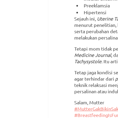
Preeklamsia 
Hipertensi
Sejauh ini, 
Uterine T
menurut penelitian, 
serta perubahan det
melakukan persalina
Tetapi mom tidak per
Medicine Journal
, d
Tachysystole
. Itu a
Tetap jaga kondisi 
agar terhindar dari 
p
teknik relaksasi me
persalinan atau induk
Salam, Mutter
#MutterGakBikinSak
#BreastfeedingIsFu