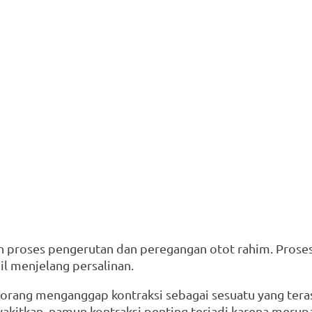
 proses pengerutan dan peregangan otot rahim. Proses 
il menjelang persalinan.
rang menganggap kontraksi sebagai sesuatu yang teras
kitkan, namun kontraksi penting terjadi karena merupa