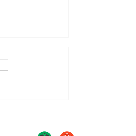
Lebih Hati-hati Saat
rima Donor ASI!
Also available in
olicy