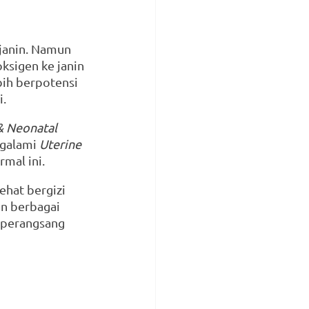
janin. Namun 
ksigen ke janin 
bih berpotensi 
i.
& Neonatal 
galami 
Uterine 
mal ini.
hat bergizi 
n berbagai 
 perangsang 