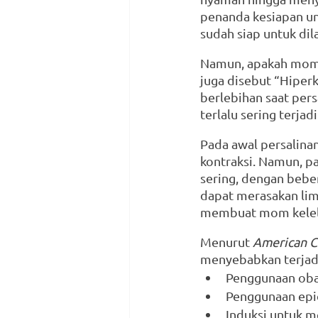
penanda kesiapan unt
sudah siap untuk dil
Namun, apakah mom p
juga disebut “Hiperko
berlebihan saat pers
terlalu sering terjadi
Pada awal persalinan,
kontraksi. Namun, p
sering, dengan bebe
dapat merasakan lima
membuat mom kelel
Menurut 
American C
menyebabkan terjad
Penggunaan obat
Penggunaan epid
Induksi untuk m