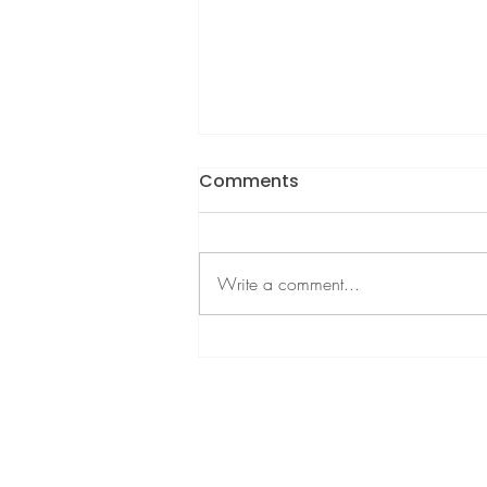
Comments
Write a comment...
Manfaat Pompa ASI untuk
Ayah dan Ibu (Yes, Dads
Can Help!)