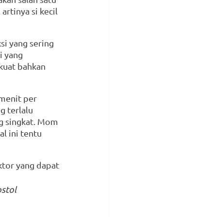
rtinya si kecil 
i yang sering 
i yang 
 kuat bahkan 
 menit per 
g terlalu 
g singkat. Mom 
 ini tentu 
ktor yang dapat 
stol