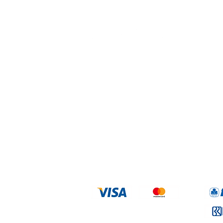
PT. Mutter Berhasil Beruntung ©
INDONESIA - 2025
Email :
info@mutterlife.com
We Accept
Credit Card
Trans