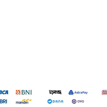
Our Product
Information
Services
Breast pump
Blog
Shipping p
Accessories
Contact Us
Refund & R
Shop
Terms & C
Privacy Po
fer Bank
E-Wallet
Outle