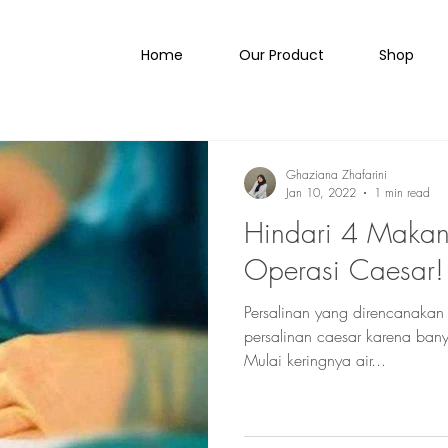
Home
Our Product
Shop
Ghaziana Zhafarini
Jan 10, 2022
1 min read
Hindari 4 Makan
Operasi Caesar!
Persalinan yang direncanakan
persalinan caesar karena ban
Mulai keringnya air...