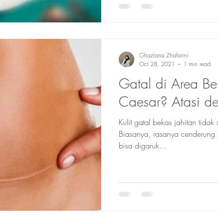
Ghaziana Zhafarini
Oct 28, 2021
1 min read
Gatal di Area Be
Caesar? Atasi de
Kulit gatal bekas jahitan tidak 
Biasanya, rasanya cenderung s
bisa digaruk...